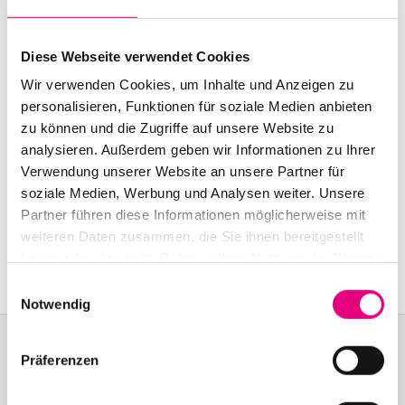
Start:
October
12
, 2002 – 10:00 p.m.
Doors open:
October
12
, 2002 – 9:00 p.m.
Diese Webseite verwendet Cookies
Wir verwenden Cookies, um Inhalte und Anzeigen zu
End:
October
12
, 2002 – 11:30 p.m.
personalisieren, Funktionen für soziale Medien anbieten
zu können und die Zugriffe auf unsere Website zu
Nationality: Germany
, Germany, Germany,
analysieren. Außerdem geben wir Informationen zu Ihrer
Germany
Verwendung unserer Website an unsere Partner für
soziale Medien, Werbung und Analysen weiter. Unsere
Old Fire Station Mannheim: Brückenstraße
2,
Mannheim
Partner führen diese Informationen möglicherweise mit
weiteren Daten zusammen, die Sie ihnen bereitgestellt
Event Series: Source
Records Nights
haben oder die sie im Rahmen Ihrer Nutzung der Dienste
gesammelt haben.
Einwilligungsauswahl
Notwendig
Präferenzen
Become a friend!