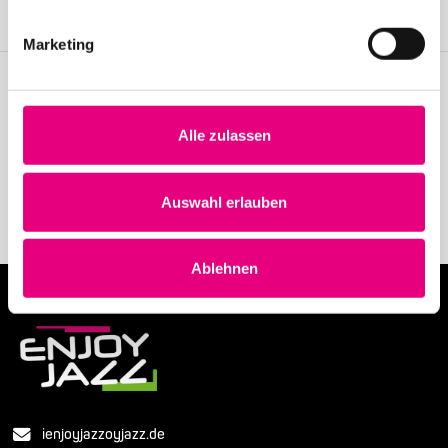
Become a member
Marketing
Stay up to date!
Alle zulassen
Receive the latest news regularly with our Enjoy Jazz.
Subscribe to our newsletter
Auswahl erlauben
Ablehnen
ienjoyjazzoyjazz.de