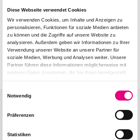
Start:
november
10
, 2007 – 9:00 p.m.
Diese Webseite verwendet Cookies
Doors open:
november
10
, 2007 – 8:00 p.m.
Wir verwenden Cookies, um Inhalte und Anzeigen zu
personalisieren, Funktionen für soziale Medien anbieten
End:
november
11
, 2007 - 12:00 a.m.
zu können und die Zugriffe auf unsere Website zu
analysieren. Außerdem geben wir Informationen zu Ihrer
Old Fire Station Mannheim: Brückenstraße
2,
Verwendung unserer Website an unsere Partner für
Mannheim
soziale Medien, Werbung und Analysen weiter. Unsere
Partner führen diese Informationen möglicherweise mit
Event Series:
2007
Closing Concert
:
weiteren Daten zusammen, die Sie ihnen bereitgestellt
haben oder die sie im Rahmen Ihrer Nutzung der Dienste
gesammelt haben.
Einwilligungsauswahl
Notwendig
Präferenzen
Become a friend!
Join the Enjoy Jazz and receive exclusive information about the
Statistiken
festival.