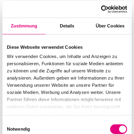
Start:
October
28
, 2020 – 8:00 p.m.
Doors open:
October
28
, 2020 – 7:30 p.m.
Zustimmung
Details
Über Cookies
End:
October
28
, 2020 – 10:00 p.m.
Cast:
Diese Webseite verwendet Cookies
Daniel Erdmann: ts
Aki Takase: p
Wir verwenden Cookies, um Inhalte und Anzeigen zu
Jim Hart: vb
personalisieren, Funktionen für soziale Medien anbieten
Theo Ceccaldi: v
zu können und die Zugriffe auf unsere Website zu
analysieren. Außerdem geben wir Informationen zu Ihrer
Advance ticket price:
€
17
.00
Verwendung unserer Website an unsere Partner für
soziale Medien, Werbung und Analysen weiter. Unsere
Box office:
€
21
.00
Partner führen diese Informationen möglicherweise mit
weiteren Daten zusammen, die Sie ihnen bereitgestellt
Nationality: Germany
haben oder die sie im Rahmen Ihrer Nutzung der Dienste
dasHaus Ludwigshafen: Bahnhofsstraße
30,
gesammelt haben.
Einwilligungsauswahl
Ludwigshafen
Notwendig