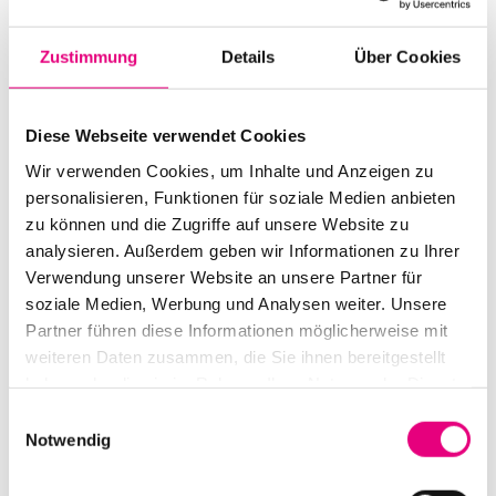
Start:
October
15
, 2012 – 8:00 p.m.
Zustimmung
Details
Über Cookies
Doors open:
October
15
, 2012 – 7:00 p.m.
End:
October
15
, 2012 – 10:30 p.m.
Diese Webseite verwendet Cookies
Cast:
Wir verwenden Cookies, um Inhalte und Anzeigen zu
Taylor McFerrin: DJ
personalisieren, Funktionen für soziale Medien anbieten
zu können und die Zugriffe auf unsere Website zu
Advance ticket price: €13
analysieren. Außerdem geben wir Informationen zu Ihrer
Verwendung unserer Website an unsere Partner für
Box office: €16
soziale Medien, Werbung und Analysen weiter. Unsere
Nationality: USA
Partner führen diese Informationen möglicherweise mit
weiteren Daten zusammen, die Sie ihnen bereitgestellt
Women's Pool, Old Indoor Swimming Pool,
haben oder die sie im Rahmen Ihrer Nutzung der Dienste
Heidelberg:
45
Bergheimer
Str., Heidelberg
gesammelt haben.
Einwilligungsauswahl
Event Series: Taylor
McFerrin
Notwendig