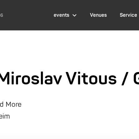
events
Venues
Service
26
Miroslav Vitous /
nd More
heim