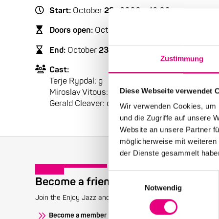
Start:
October
23
, 2009 - 12:00 a.m.
Doors open:
October
23
, 2009 – 11:00 p.m.
End:
October
23
, 2009 - 2:30 a.m.
Zustimmung
Cast:
Terje Rypdal: g
Diese Webseite verwendet 
Miroslav Vitous: b
Gerald Cleaver: dr
Wir verwenden Cookies, um I
und die Zugriffe auf unsere 
Website an unsere Partner fü
möglicherweise mit weiteren
der Dienste gesammelt habe
Einwilligungsauswahl
Become a friend!
Notwendig
Join the Enjoy Jazz and receive exclusive information about
Become a member