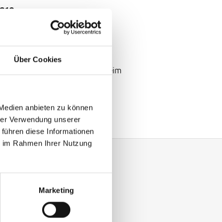
 €16
 Czech Republic, United States
Über Cookies
im Auditorium: NULL
, Mannheim
e Sound. 40 Years of ECM
 Medien anbieten zu können
hrer Verwendung unserer
 führen diese Informationen
ie im Rahmen Ihrer Nutzung
Marketing
y with our Enjoy Jazz.