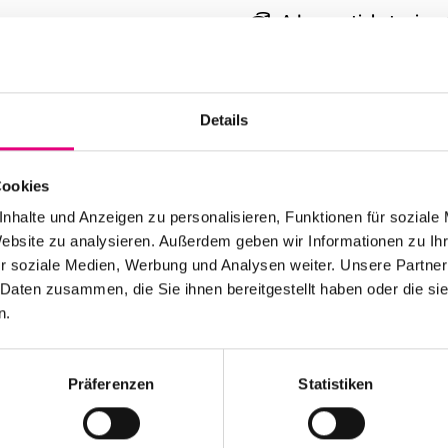
Advance ticket price:
Box office: $19
Nationality: Norway
,
Details
University of Mannhe
Event Series: The
Blu
Cookies
nhalte und Anzeigen zu personalisieren, Funktionen für soziale
Website zu analysieren. Außerdem geben wir Informationen zu I
r soziale Medien, Werbung und Analysen weiter. Unsere Partner
 Daten zusammen, die Sie ihnen bereitgestellt haben oder die s
n.
Stay up to date!
Präferenzen
Statistiken
 the festival.
Receive the latest news regularl
Subscribe to our newsletter