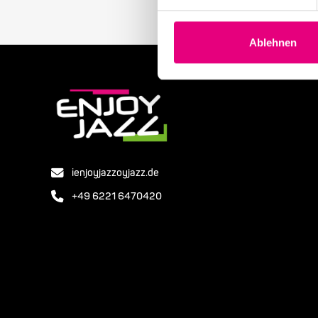
Ablehnen
ienjoyjazzoyjazz.de
+49 6221 6470420