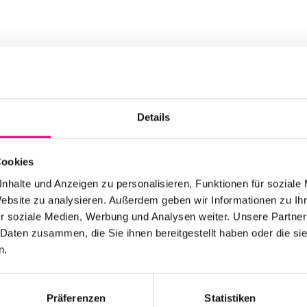
Advance ticket price:
Box office: €33
Details
Nationality: Canada
/
Old Fire Station Man
Cookies
Event Series: The
Uns
nhalte und Anzeigen zu personalisieren, Funktionen für soziale
and drums
Website zu analysieren. Außerdem geben wir Informationen zu I
r soziale Medien, Werbung und Analysen weiter. Unsere Partner
 Daten zusammen, die Sie ihnen bereitgestellt haben oder die s
n.
Präferenzen
Statistiken