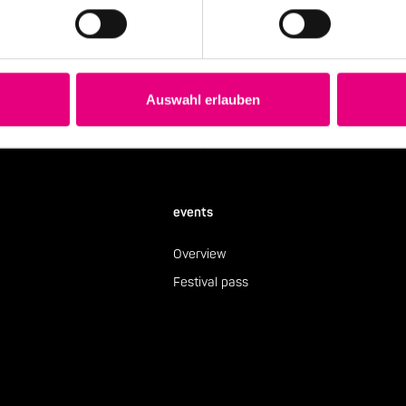
Stay up to date!
 the festival.
Receive the latest news regularl
Subscribe to our newsletter
Auswahl erlauben
events
Overview
Festival pass