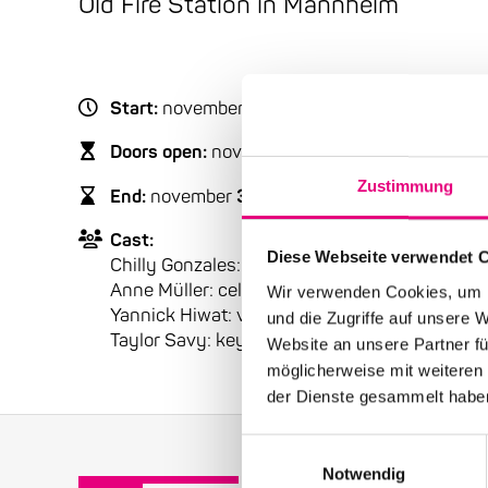
Old Fire Station in Mannheim
Start:
november
3
, 2011 – 8:00 p.m.
Doors open:
november
3
, 2011 – 7:00 p.m.
Zustimmung
End:
november
3
, 2011 – 10:30 p.m.
Cast:
Diese Webseite verwendet 
Chilly Gonzales: piano, vocals
Anne Müller: cello
Wir verwenden Cookies, um I
Yannick Hiwat: violin
und die Zugriffe auf unsere 
Taylor Savy: keyboard
Website an unsere Partner fü
möglicherweise mit weiteren
der Dienste gesammelt habe
Einwilligungsauswahl
Notwendig