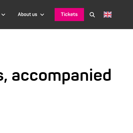
Tickets
About us
s, accompanied