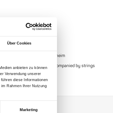
 €28
Über Cookies
 Germany / New Zealand
nheim: Brückenstraße
2, Mannheim
peakable Chilly Gonzales, accompanied by strings
 Medien anbieten zu können
hrer Verwendung unserer
 führen diese Informationen
ie im Rahmen Ihrer Nutzung
Marketing