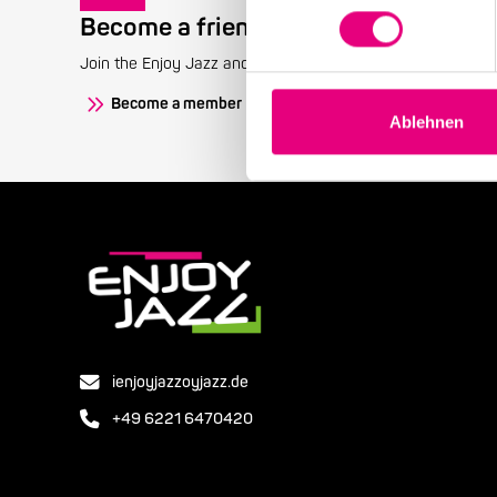
Become a friend!
Join the Enjoy Jazz and receive exclusive information about
Become a member
Ablehnen
ienjoyjazzoyjazz.de
+49 6221 6470420