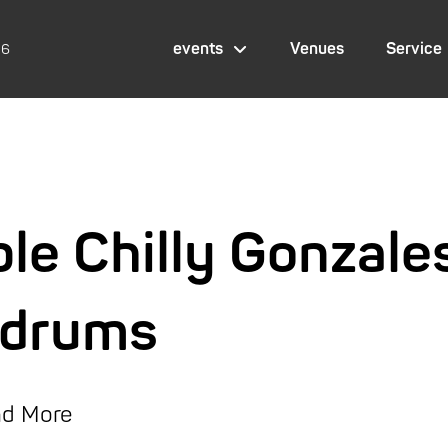
events
Venues
Service
26
le Chilly Gonzale
 drums
and More