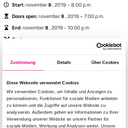
Start:
november
8
, 2019 – 8:00 p.m.
Doors open:
november
8
, 2019 – 7:00 p.m.
End:
november
8
, 2019 - 10:00 p.m.
Cast:
Nick Garbett: trumpet
ophone Jeremy Rose: saxophone, bass clarinet
ophone Alex Boneham: bass
Zustimmung
Details
Über Cookies
ophone Alex Masso: drums, percussion
Advance ticket price: €22
Diese Webseite verwendet Cookies
Wir verwenden Cookies, um Inhalte und Anzeigen zu
Box office: €24
personalisieren, Funktionen für soziale Medien anbieten
Nationality: Australia
zu können und die Zugriffe auf unsere Website zu
analysieren. Außerdem geben wir Informationen zu Ihrer
Ella & Louis Mannheim: Rosengartenplatz
2,
Verwendung unserer Website an unsere Partner für
Mannheim
soziale Medien, Werbung und Analysen weiter. Unsere