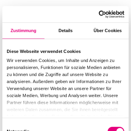
Start:
november
9
, 2007 – 10:00 p.m.
Doors open:
november
9
, 2007 – 10:00 p.m.
Zustimmung
Details
Über Cookies
End:
november
10
, 2007 - 12:00 a.m.
Cast:
Diese Webseite verwendet Cookies
Sian Powell: vocals / Markee Morrison (DJ
Wir verwenden Cookies, um Inhalte und Anzeigen zu
Substance): keyboards, guitar / Darren Beale (DJ
personalisieren, Funktionen für soziale Medien anbieten
Decoder): keys, b / Mitch Glover: dr / Garry Eccles:
zu können und die Zugriffe auf unsere Website zu
electronics / | Psychostick: dr, programming /
analysieren. Außerdem geben wir Informationen zu Ihrer
Spagg: b, programming / N’Zeng: tp, bugle, p /
Rhodes: scratches, programming / Pee: scratches,
Verwendung unserer Website an unsere Partner für
synth, programming / JC 001: voc, beatboxing
soziale Medien, Werbung und Analysen weiter. Unsere
Partner führen diese Informationen möglicherweise mit
weiteren Daten zusammen, die Sie ihnen bereitgestellt
Nationality: England
, France
haben oder die sie im Rahmen Ihrer Nutzung der Dienste
Karlstorbahnhof Cultural Center, Heidelberg:
1
Am
gesammelt haben.
Einwilligungsauswahl
Karlstor, Heidelberg