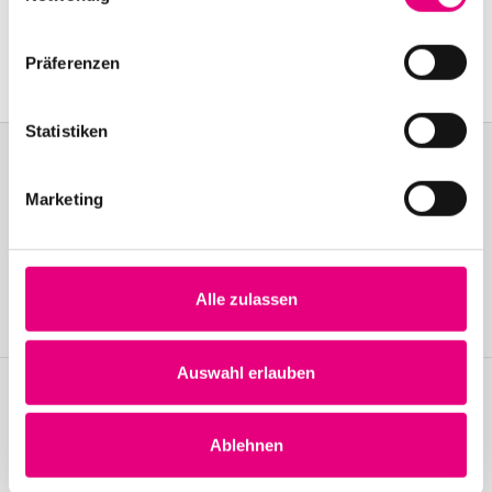
Mannheim
Event Series: Tomasz
Stańko Quintet
Präferenzen
Statistiken
Marketing
Become a friend!
Join the Enjoy Jazz and receive exclusive information about the
festival.
Alle zulassen
Become a member
Auswahl erlauben
Stay up to date!
Ablehnen
Receive the latest news regularly with our Enjoy Jazz.