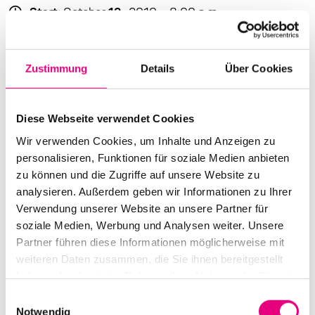
Start:
October
12
, 2010 – 8:00 p.m.
Doors open:
October
12
, 2010 – 7:00 p.m.
End:
October
12
, 2010 – 10:30 p.m.
Zustimmung
Details
Über Cookies
Cast:
Tomasz Stańko: tr
Diese Webseite verwendet Cookies
Alexi Tuomarila: p
Wir verwenden Cookies, um Inhalte und Anzeigen zu
Jakob Bro: g
personalisieren, Funktionen für soziale Medien anbieten
Anders Christensen: b
zu können und die Zugriffe auf unsere Website zu
Olavi Louhivuori: dr
analysieren. Außerdem geben wir Informationen zu Ihrer
Verwendung unserer Website an unsere Partner für
Advance ticket price: €22
soziale Medien, Werbung und Analysen weiter. Unsere
Partner führen diese Informationen möglicherweise mit
Box office: €26
weiteren Daten zusammen, die Sie ihnen bereitgestellt
Nationality: Poland
/ Finland / Denmark
haben oder die sie im Rahmen Ihrer Nutzung der Dienste
gesammelt haben.
Einwilligungsauswahl
Old Fire Station Mannheim: Brückenstraße
2,
Notwendig