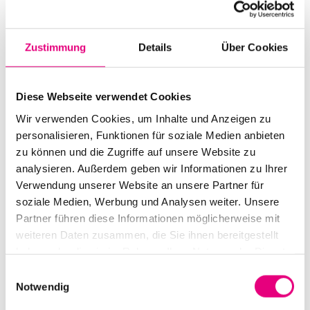
Start:
October
16
, 2008 – 9:00 p.m.
Doors open:
October
16
, 2008 – 8:00 p.m.
Zustimmung
Details
Über Cookies
End:
October
17
, 2008 - 12:00 a.m.
Cast:
Diese Webseite verwendet Cookies
Adrian Thaws (aka TRICKY): vocals
Wir verwenden Cookies, um Inhalte und Anzeigen zu
Gareth Bowen: keyboards
personalisieren, Funktionen für soziale Medien anbieten
John Maiden: drums
zu können und die Zugriffe auf unsere Website zu
Tristan Cassel-Delavois: guitar
analysieren. Außerdem geben wir Informationen zu Ihrer
Laura Kidd: bass
Verwendung unserer Website an unsere Partner für
Veronica Coassolo: vocals
soziale Medien, Werbung und Analysen weiter. Unsere
Partner führen diese Informationen möglicherweise mit
Nationality: United Kingdom
weiteren Daten zusammen, die Sie ihnen bereitgestellt
haben oder die sie im Rahmen Ihrer Nutzung der Dienste
Old Fire Station Mannheim: Brückenstraße
2,
gesammelt haben.
Mannheim
Einwilligungsauswahl
Notwendig
Event Series: Tricky