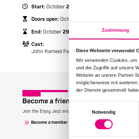
Start:
October
29
, 2016 – 5:00 p.m.
Doors open:
October
29
, 2016 – 5:00 p.m.
Zustimmung
End:
October
29
, 2016 – 7:00 p.m.
Cast:
Diese Webseite verwendet 
John Kameel Farah: piano, keyboards, organ | 
Wir verwenden Cookies, um I
und die Zugriffe auf unsere 
Website an unsere Partner fü
möglicherweise mit weiteren
der Dienste gesammelt habe
Become a friend!
Einwilligungsauswahl
Join the Enjoy Jazz and receive exclusive information about
Notwendig
Become a member