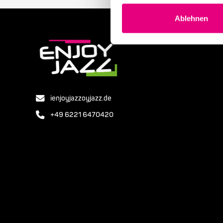
Ablehnen
ienjoyjazzoyjazz.de
+49 6221 6470420