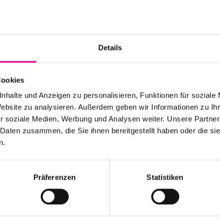
Box office:
Free
admis
Nationality: Canada
,
Details
Hagestolz: Jungbusc
Event Series: Tunnel 
Cookies
Rainer Kern
nhalte und Anzeigen zu personalisieren, Funktionen für soziale
Website zu analysieren. Außerdem geben wir Informationen zu I
r soziale Medien, Werbung und Analysen weiter. Unsere Partner
 Daten zusammen, die Sie ihnen bereitgestellt haben oder die s
n.
Stay up to date!
 the festival.
Receive the latest news regularl
Präferenzen
Statistiken
Subscribe to our newsletter