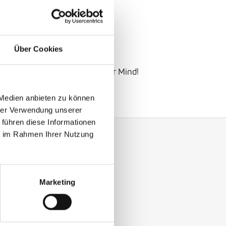
sion
 Switzerland
Über Cookies
hstraße
26, Mannheim
Effect
Talk: Something For Your Mind!
 Medien anbieten zu können
hrer Verwendung unserer
 führen diese Informationen
ie im Rahmen Ihrer Nutzung
y with our Enjoy Jazz.
Marketing