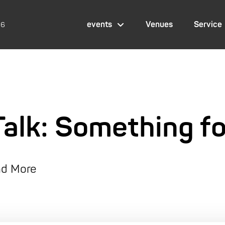
events
Venues
Service
26
Talk: Something fo
and More