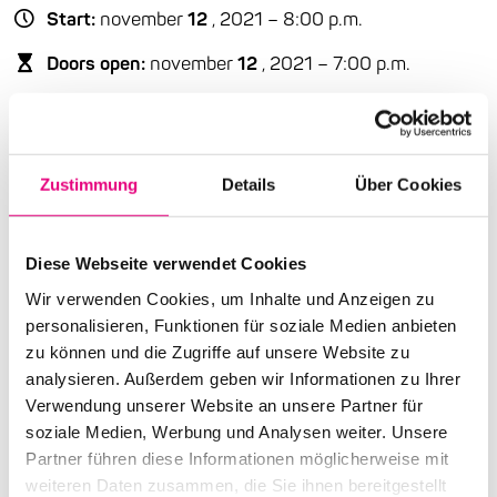
Start:
november
12
, 2021 – 8:00 p.m.
Doors open:
november
12
, 2021 – 7:00 p.m.
End:
november
12
, 2021 – 9:30 p.m.
Cast:
Vijay Iyer: p
Zustimmung
Details
Über Cookies
Tyshwan Sorey: dr
Linda May Han Oh: b
Diese Webseite verwendet Cookies
Nationality: USA
Wir verwenden Cookies, um Inhalte und Anzeigen zu
personalisieren, Funktionen für soziale Medien anbieten
Old Fire Station Mannheim: Brückenstraße
2,
zu können und die Zugriffe auf unsere Website zu
Mannheim
analysieren. Außerdem geben wir Informationen zu Ihrer
Event Series:
Enjoy Jazz
Verwendung unserer Website an unsere Partner für
soziale Medien, Werbung und Analysen weiter. Unsere
Partner führen diese Informationen möglicherweise mit
weiteren Daten zusammen, die Sie ihnen bereitgestellt