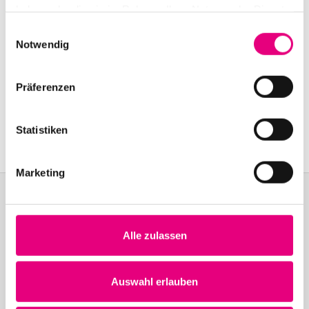
haben oder die sie im Rahmen Ihrer Nutzung der Dienste
gesammelt haben.
Einwilligungsauswahl
Notwendig
Präferenzen
Statistiken
Marketing
Become a friend!
Alle zulassen
Join the Enjoy Jazz and receive exclusive information about the
festival.
Auswahl erlauben
Become a member