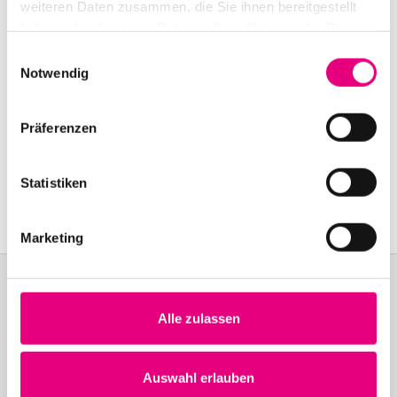
weiteren Daten zusammen, die Sie ihnen bereitgestellt
haben oder die sie im Rahmen Ihrer Nutzung der Dienste
gesammelt haben.
Einwilligungsauswahl
Notwendig
Präferenzen
Statistiken
Marketing
Alle zulassen
Become a friend!
Join the Enjoy Jazz and receive exclusive information about the
Auswahl erlauben
festival.