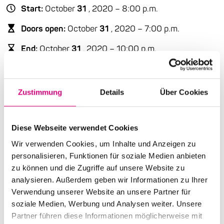
Start:
October
31
, 2020 – 8:00 p.m.
Doors open:
October
31
, 2020 – 7:00 p.m.
End:
October
31
, 2020 – 10:00 p.m.
Cast:
Vincent Peirani: Accordion
Émile Parisien: Soprano saxophone
Zustimmung
Details
Über Cookies
Advance ticket price: €29
Diese Webseite verwendet Cookies
Box office:
€
34
Wir verwenden Cookies, um Inhalte und Anzeigen zu
personalisieren, Funktionen für soziale Medien anbieten
Nationality: France
zu können und die Zugriffe auf unsere Website zu
Christuskirche Mannheim: Werderpl
. 17, Mannheim
analysieren. Außerdem geben wir Informationen zu Ihrer
Verwendung unserer Website an unsere Partner für
Event Series: Vincent
Peirani & Émile Parisien
soziale Medien, Werbung und Analysen weiter. Unsere
Partner führen diese Informationen möglicherweise mit