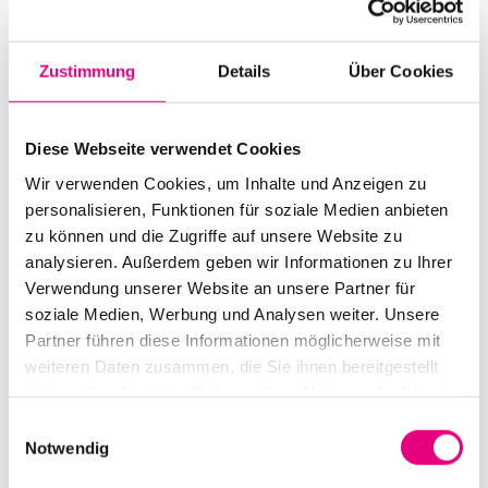
Start:
June
26
, 2021 - 7:00 p.m.
Doors open:
June
26
, 2021 – 6:00 p.m.
Zustimmung
Details
Über Cookies
End:
June
26
, 2021 - 9:30 p.m.
Cast:
Diese Webseite verwendet Cookies
Wolfgang Muthspiel: guitar
Wir verwenden Cookies, um Inhalte und Anzeigen zu
Scott Colley: bass
personalisieren, Funktionen für soziale Medien anbieten
Jorge Rossy: drums
zu können und die Zugriffe auf unsere Website zu
analysieren. Außerdem geben wir Informationen zu Ihrer
Advance ticket price: €20
.00
Verwendung unserer Website an unsere Partner für
soziale Medien, Werbung und Analysen weiter. Unsere
Nationality: Germany
/ United States
Partner führen diese Informationen möglicherweise mit
weiteren Daten zusammen, die Sie ihnen bereitgestellt
BASF Feierabendhaus Ludwigshafen:
47
haben oder die sie im Rahmen Ihrer Nutzung der Dienste
Leuschnerstraße
, Ballroom and Chamber Music
gesammelt haben.
Hall, Ludwigshafen
Einwilligungsauswahl
Notwendig
Event Series: Coming
soon