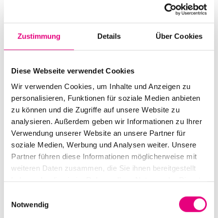
Start:
november
4
, 2010 – 9:00 p.m.
Doors open:
november
4
, 2010 – 8:00 p.m.
Zustimmung
Details
Über Cookies
End:
november
4
, 2010 – 11:30 p.m.
Cast:
Diese Webseite verwendet Cookies
Ulf Wakenius: g | Youn Sun Nah: voc
Wir verwenden Cookies, um Inhalte und Anzeigen zu
Pierre-François “Titi” Dufour: dr, perc, vc
personalisieren, Funktionen für soziale Medien anbieten
Tomek Miernowski: g, b, keys
zu können und die Zugriffe auf unsere Website zu
analysieren. Außerdem geben wir Informationen zu Ihrer
Advance ticket price: €22
Verwendung unserer Website an unsere Partner für
soziale Medien, Werbung und Analysen weiter. Unsere
Box office: €26
Partner führen diese Informationen möglicherweise mit
Nationality: Sweden
, South Korea / United States
weiteren Daten zusammen, die Sie ihnen bereitgestellt
haben oder die sie im Rahmen Ihrer Nutzung der Dienste
Karlstorbahnhof Cultural Center, Heidelberg:
1
Am
gesammelt haben.
Einwilligungsauswahl
Karlstor, Heidelberg
Notwendig
Event Series: Youn
Sun Nah & Ulf Wakenius