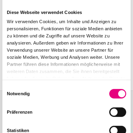
Start:
October
27
, 2001 – 10:00 p.m.
Diese Webseite verwendet Cookies
Doors open:
October
27
, 2001 – 10:00 p.m.
Wir verwenden Cookies, um Inhalte und Anzeigen zu
End:
October
27
, 2001 – 11:00 p.m.
personalisieren, Funktionen für soziale Medien anbieten
zu können und die Zugriffe auf unsere Website zu
analysieren. Außerdem geben wir Informationen zu Ihrer
Nationality: England
Verwendung unserer Website an unsere Partner für
soziale Medien, Werbung und Analysen weiter. Unsere
Warehouse: Industriestr
. 53a, Mannheim
Partner führen diese Informationen möglicherweise mit
Event Series: Zero
7
weiteren Daten zusammen, die Sie ihnen bereitgestellt
haben oder die sie im Rahmen Ihrer Nutzung der Dienste
gesammelt haben.
Einwilligungsauswahl
Notwendig
Präferenzen
Become a friend!
Join the Enjoy Jazz and receive exclusive information about the
Statistiken