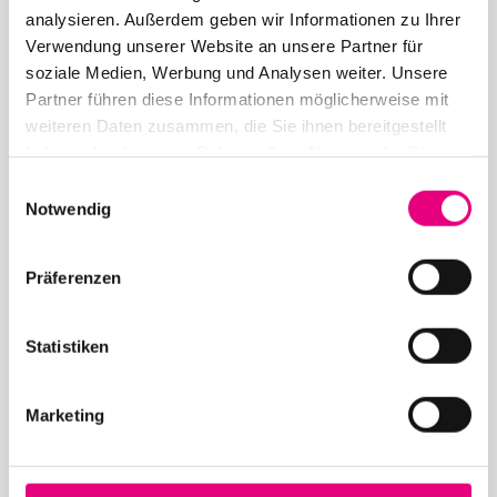
analysieren. Außerdem geben wir Informationen zu Ihrer
Verwendung unserer Website an unsere Partner für
soziale Medien, Werbung und Analysen weiter. Unsere
May 12, 2026
Partner führen diese Informationen möglicherweise mit
28th Enjoy Jazz – Opening Night with Souad Massi
weiteren Daten zusammen, die Sie ihnen bereitgestellt
feat. Youssoupha – Advance ticket sales begin
haben oder die sie im Rahmen Ihrer Nutzung der Dienste
gesammelt haben.
Einwilligungsauswahl
Notwendig
Präferenzen
24. April 2026
Statistiken
28th Enjoy Jazz – International Superstar Gregory
Porter at the Rosengarten in Mannheim – Advance
ticket sales begin
Marketing