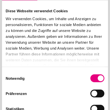
Diese Webseite verwendet Cookies
Wir verwenden Cookies, um Inhalte und Anzeigen zu
personalisieren, Funktionen für soziale Medien anbieten
26. June 2026
zu können und die Zugriffe auf unsere Website zu
28th Enjoy Jazz – Closing Night with Brad Mehldau
analysieren. Außerdem geben wir Informationen zu Ihrer
Solo
Verwendung unserer Website an unsere Partner für
soziale Medien, Werbung und Analysen weiter. Unsere
Partner führen diese Informationen möglicherweise mit
weiteren Daten zusammen, die Sie ihnen bereitgestellt
haben oder die sie im Rahmen Ihrer Nutzung der Dienste
gesammelt haben.
Einwilligungsauswahl
Notwendig
May 12, 2026
28th Enjoy Jazz – Opening Night with Souad Massi
Präferenzen
feat. Youssoupha – Advance ticket sales begin
Statistiken