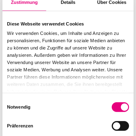
Zustimmung
Details
Über Cookies
Diese Webseite verwendet Cookies
Wir verwenden Cookies, um Inhalte und Anzeigen zu
All events at a glance
personalisieren, Funktionen für soziale Medien anbieten
zu können und die Zugriffe auf unsere Website zu
analysieren. Außerdem geben wir Informationen zu Ihrer
To the programme
Verwendung unserer Website an unsere Partner für
soziale Medien, Werbung und Analysen weiter. Unsere
Partner führen diese Informationen möglicherweise mit
weiteren Daten zusammen, die Sie ihnen bereitgestellt
haben oder die sie im Rahmen Ihrer Nutzung der Dienste
gesammelt haben.
Einwilligungsauswahl
Notwendig
Präferenzen