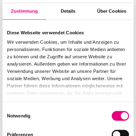
Zustimmung
Details
Über Cookies
Diese Webseite verwendet Cookies
Wir verwenden Cookies, um Inhalte und Anzeigen zu
Alle Veranstaltungen im Überblick
personalisieren, Funktionen für soziale Medien anbieten
zu können und die Zugriffe auf unsere Website zu
analysieren. Außerdem geben wir Informationen zu Ihrer
Verwendung unserer Website an unsere Partner für
Zum Programm
soziale Medien, Werbung und Analysen weiter. Unsere
Partner führen diese Informationen möglicherweise mit
weiteren Daten zusammen, die Sie ihnen bereitgestellt
haben oder die sie im Rahmen Ihrer Nutzung der Dienste
gesammelt haben.
Einwilligungsauswahl
Notwendig
Präferenzen