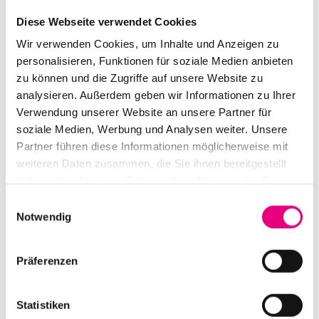
experience a Bohren performance at least once in your
Diese Webseite verwendet Cookies
life.
Wir verwenden Cookies, um Inhalte und Anzeigen zu
personalisieren, Funktionen für soziale Medien anbieten
zu können und die Zugriffe auf unsere Website zu
analysieren. Außerdem geben wir Informationen zu Ihrer
Verwendung unserer Website an unsere Partner für
soziale Medien, Werbung und Analysen weiter. Unsere
Partner führen diese Informationen möglicherweise mit
weiteren Daten zusammen, die Sie ihnen bereitgestellt
haben oder die sie im Rahmen Ihrer Nutzung der Dienste
gesammelt haben.
Einwilligungsauswahl
Notwendig
Präferenzen
Statistiken