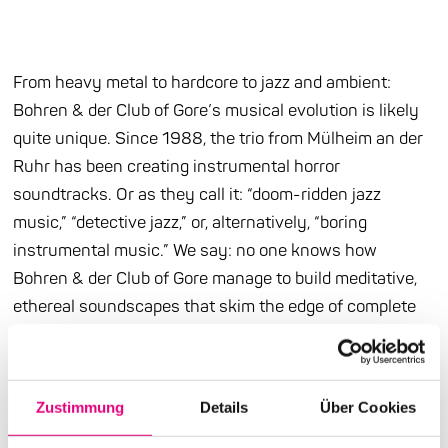
From heavy metal to hardcore to jazz and ambient:
Bohren & der Club of Gore’s musical evolution is likely
quite unique. Since 1988, the trio from Mülheim an der
Ruhr has been creating instrumental horror
soundtracks. Or as they call it: “doom-ridden jazz
music,” “detective jazz,” or, alternatively, “boring
instrumental music.” We say: no one knows how
Bohren & der Club of Gore manage to build meditative,
ethereal soundscapes that skim the edge of complete
stillness. Menacing yet full of beauty, tenacious and full
of tension at the same time. On darkened stages, the
music is stripped down to its absolute essence—not a
Zustimmung
Details
Über Cookies
single note too many, no distracting stage show, but
always with a dash of humor in tow. You should