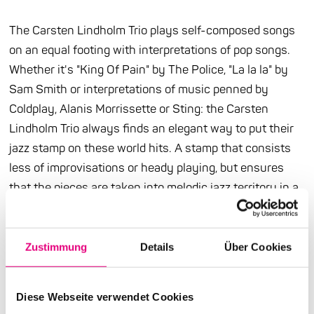
The Carsten Lindholm Trio plays self-composed songs
on an equal footing with interpretations of pop songs.
Whether it's "King Of Pain" by The Police, "La la la" by
Sam Smith or interpretations of music penned by
Coldplay, Alanis Morrissette or Sting: the Carsten
Lindholm Trio always finds an elegant way to put their
jazz stamp on these world hits. A stamp that consists
less of improvisations or heady playing, but ensures
that the pieces are taken into melodic jazz territory in a
musically exciting way. You can expect Nordic jazz with
Indian rhythms, inspired by Esbjørn Svensson, Brad
Mehldau, Jan Garbarek, Lars Danielsson and Wolfgang
Zustimmung
Details
Über Cookies
Haffner.
Diese Webseite verwendet Cookies