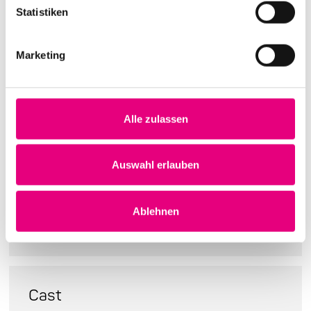
Inlet:
1900
Statistiken
Location:
Alte Feuerwache
, Brückenstraße 2,
Mannheim, Baden-Württemberg, 68167,
Marketing
Germany
Seating: se
ated
Alle zulassen
Tickets:
26,00 €
Box office:
30,00 €
Auswahl erlauben
Ablehnen
Buy tickets
Cast