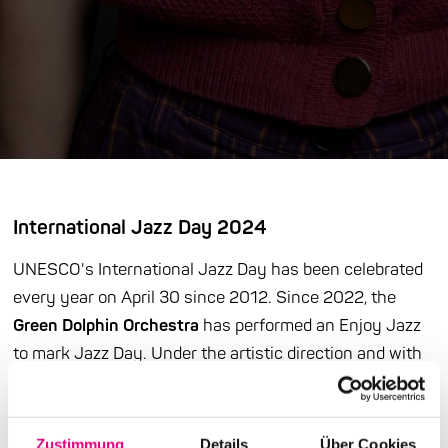
International Jazz Day 2024
UNESCO's International Jazz Day has been celebrated
every year on April 30 since 2012. Since 2022, the
Green Dolphin Orchestra
has performed an Enjoy Jazz
to mark Jazz Day. Under the artistic direction and with
the participation of
Alexandra Lehmler
and
Erwin
Ditzner
, the formation is constantly being reassembled.
Zustimmung
Details
Über Cookies