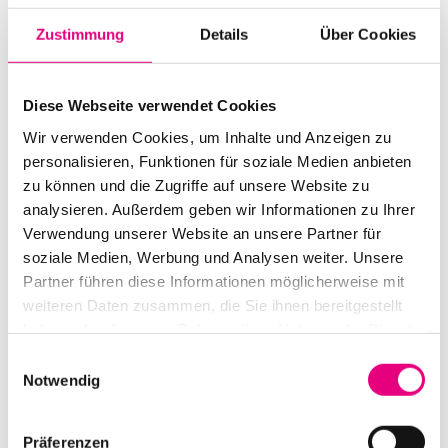
quintet’s improvisations. Saxophonists Robert Stillman
Zustimmung
Details
Über Cookies
and Chelsea Carmichael weave airy harmonies, while
Kareem Dayes on cello and Tom Herbert on bass
support the melodic lines. One magazine describes the
Diese Webseite verwendet Cookies
album as a quiet triumph—“music so multi-layered and
Wir verwenden Cookies, um Inhalte und Anzeigen zu
personalisieren, Funktionen für soziale Medien anbieten
thoughtful that you can literally hear its heart beating.”
zu können und die Zugriffe auf unsere Website zu
analysieren. Außerdem geben wir Informationen zu Ihrer
Verwendung unserer Website an unsere Partner für
soziale Medien, Werbung und Analysen weiter. Unsere
Partner führen diese Informationen möglicherweise mit
weiteren Daten zusammen, die Sie ihnen bereitgestellt
haben oder die sie im Rahmen Ihrer Nutzung der Dienste
gesammelt haben.
Einwilligungsauswahl
Notwendig
Präferenzen