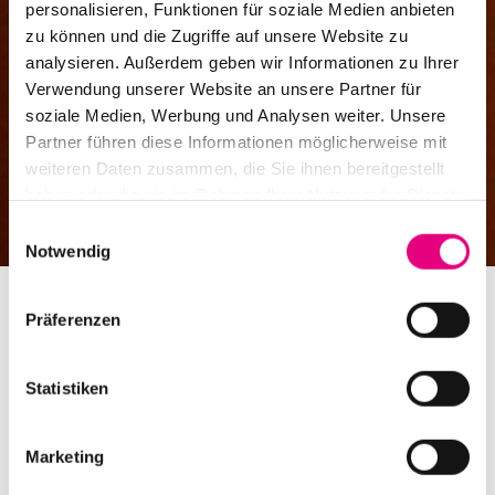
personalisieren, Funktionen für soziale Medien anbieten
zu können und die Zugriffe auf unsere Website zu
analysieren. Außerdem geben wir Informationen zu Ihrer
Verwendung unserer Website an unsere Partner für
soziale Medien, Werbung und Analysen weiter. Unsere
Partner führen diese Informationen möglicherweise mit
weiteren Daten zusammen, die Sie ihnen bereitgestellt
haben oder die sie im Rahmen Ihrer Nutzung der Dienste
gesammelt haben.
Einwilligungsauswahl
Notwendig
Präferenzen
Statistiken
Shauli Einav & Christophe Girard
Duo sold out
Marketing