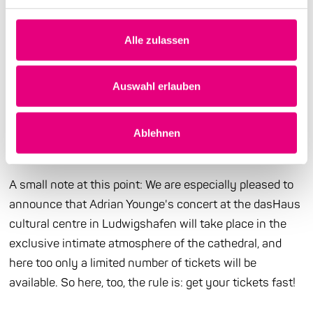
After the Michael Wollny&Vincent Peirani Duo and
Thomas Siffling's concert at the BASF-
Alle zulassen
Gesellschaftshaus are already sold out, tickets are now
also no longer available for the concert with Shauli
Auswahl erlauben
Einav & Christophe Girard Duo!
There are still a few remaining tickets for the New Jazz
Ablehnen
Voices concert available via Eventim.
A small note at this point: We are especially pleased to
announce that Adrian Younge's concert at the dasHaus
cultural centre in Ludwigshafen will take place in the
exclusive intimate atmosphere of the cathedral, and
here too only a limited number of tickets will be
available. So here, too, the rule is: get your tickets fast!