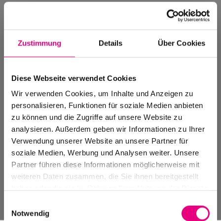
Zustimmung
Details
Über Cookies
Diese Webseite verwendet Cookies
Wir verwenden Cookies, um Inhalte und Anzeigen zu
personalisieren, Funktionen für soziale Medien anbieten
zu können und die Zugriffe auf unsere Website zu
analysieren. Außerdem geben wir Informationen zu Ihrer
Verwendung unserer Website an unsere Partner für
Events Archiv
soziale Medien, Werbung und Analysen weiter. Unsere
Vergangene Veranstaltungen, Festivals
Partner führen diese Informationen möglicherweise mit
und Spielstätten
weiteren Daten zusammen, die Sie ihnen bereitgestellt
haben oder die sie im Rahmen Ihrer Nutzung der Dienste
gesammelt haben.
Einwilligungsauswahl
Notwendig