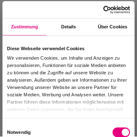
Zustimmung
Details
Über Cookies
Diese Webseite verwendet Cookies
Wir verwenden Cookies, um Inhalte und Anzeigen zu
personalisieren, Funktionen für soziale Medien anbieten
zu können und die Zugriffe auf unsere Website zu
analysieren. Außerdem geben wir Informationen zu Ihrer
Verwendung unserer Website an unsere Partner für
Events Archiv
soziale Medien, Werbung und Analysen weiter. Unsere
Vergangene Veranstaltungen, Festivals
Partner führen diese Informationen möglicherweise mit
und Spielstätten
weiteren Daten zusammen, die Sie ihnen bereitgestellt
haben oder die sie im Rahmen Ihrer Nutzung der Dienste
gesammelt haben.
Einwilligungsauswahl
Notwendig