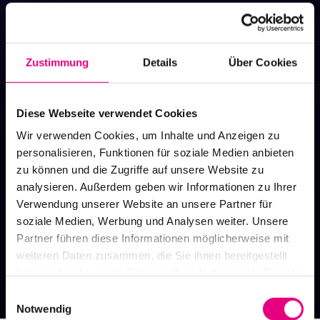
Zustimmung
Details
Über Cookies
Diese Webseite verwendet Cookies
Wir verwenden Cookies, um Inhalte und Anzeigen zu
personalisieren, Funktionen für soziale Medien anbieten
zu können und die Zugriffe auf unsere Website zu
analysieren. Außerdem geben wir Informationen zu Ihrer
Verwendung unserer Website an unsere Partner für
Events Archiv
soziale Medien, Werbung und Analysen weiter. Unsere
Vergangene Veranstaltungen, Festivals
Partner führen diese Informationen möglicherweise mit
und Spielstätten
weiteren Daten zusammen, die Sie ihnen bereitgestellt
haben oder die sie im Rahmen Ihrer Nutzung der Dienste
gesammelt haben.
Einwilligungsauswahl
Notwendig