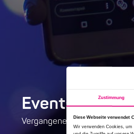
Events Archiv
Zustimmung
Diese Webseite verwendet 
Vergangene Veranstaltungen, 
Wir verwenden Cookies, um I
und die Zugriffe auf unsere 