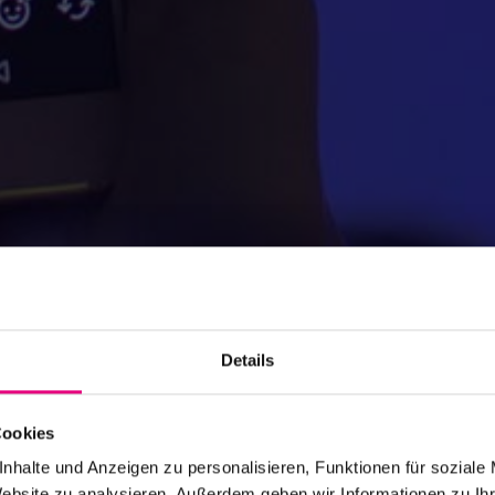
Details
Cookies
Festivals und Spielstätten
nhalte und Anzeigen zu personalisieren, Funktionen für soziale
Website zu analysieren. Außerdem geben wir Informationen zu I