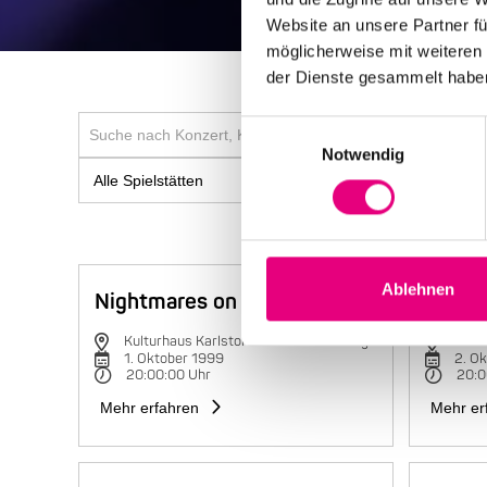
Website an unsere Partner fü
möglicherweise mit weiteren
der Dienste gesammelt habe
Einwilligungsauswahl
Notwendig
Ablehnen
Nightmares on Wax
Charli
Kulturhaus Karlstorbahnhof Heidelberg
Kultu
1. Oktober 1999
2. O
20:00:00 Uhr
20:0
Mehr erfahren
Mehr er