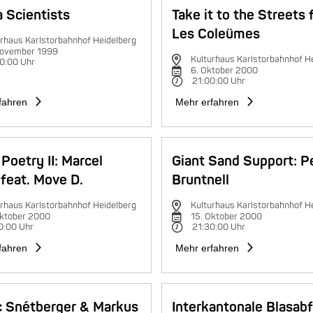
 Scientists
Take it to the Streets 
Les Coleümes
rhaus Karlstorbahnhof Heidelberg
November 1999
Kulturhaus Karlstorbahnhof H
0:00 Uhr
6. Oktober 2000
21:00:00 Uhr
fahren
Mehr erfahren
Poetry II: Marcel
Giant Sand Support: P
feat. Move D.
Bruntnell
rhaus Karlstorbahnhof Heidelberg
Kulturhaus Karlstorbahnhof H
Oktober 2000
15. Oktober 2000
0:00 Uhr
21:30:00 Uhr
fahren
Mehr erfahren
c Snétberger & Markus
Interkantonale Blasab