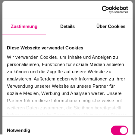
Zustimmung
Details
Über Cookies
Diese Webseite verwendet Cookies
Wir verwenden Cookies, um Inhalte und Anzeigen zu
personalisieren, Funktionen für soziale Medien anbieten
zu können und die Zugriffe auf unsere Website zu
analysieren. Außerdem geben wir Informationen zu Ihrer
Verwendung unserer Website an unsere Partner für
Events Archiv
soziale Medien, Werbung und Analysen weiter. Unsere
Vergangene Veranstaltungen, Festivals
Partner führen diese Informationen möglicherweise mit
und Spielstätten
weiteren Daten zusammen, die Sie ihnen bereitgestellt
haben oder die sie im Rahmen Ihrer Nutzung der Dienste
gesammelt haben.
Einwilligungsauswahl
Notwendig