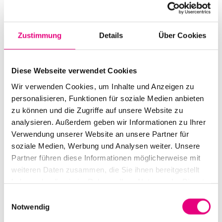
Beginn:
17. Oktober 2016 - 20:00 Uhr
Einlass:
17. Oktober 2016 - 19:00 Uhr
Zustimmung
Details
Über Cookies
Ende:
17. Oktober 2016 - 22:00 Uhr
Besetzung:
Diese Webseite verwendet Cookies
Erwin Ditzner : dr
Wir verwenden Cookies, um Inhalte und Anzeigen zu
personalisieren, Funktionen für soziale Medien anbieten
VVK Preis:
17€
zu können und die Zugriffe auf unsere Website zu
analysieren. Außerdem geben wir Informationen zu Ihrer
Abendkasse:
20€
Verwendung unserer Website an unsere Partner für
soziale Medien, Werbung und Analysen weiter. Unsere
Nationalität:
Deutschland
Partner führen diese Informationen möglicherweise mit
Alte Feuerwache Mannheim:
Brückenstraße 2,
weiteren Daten zusammen, die Sie ihnen bereitgestellt
Mannheim
haben oder die sie im Rahmen Ihrer Nutzung der Dienste
gesammelt haben.
Event Serie:
Carte Blanche: Erwin Ditzner's Tribute
Einwilligungsauswahl
Notwendig
to Johannes Bauer