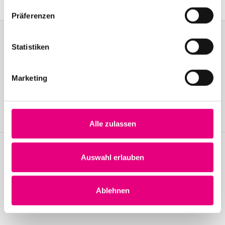
Präferenzen
Statistiken
Become a friend!
Marketing
Treten Sie dem Enjoy Jazz-Freundeskreis bei und erhalten Sie
exklusive Informationen rund um das Festival.
Mitglied werden
Alle zulassen
Auswahl erlauben
Stay up to date!
Erhalten Sie regelmäßig die aktuellsten Neuigkeiten mit unserem
Enjoy Jazz-Newsletter.
Ablehnen
Newsletter abonnieren