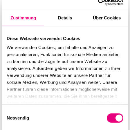
Beginn:
22. Oktober 2016 - 20:00 Uhr
Einlass:
22. Oktober 2016 - 19:00 Uhr
Zustimmung
Details
Über Cookies
Ende:
22. Oktober 2016 - 22:00 Uhr
Diese Webseite verwendet Cookies
Besetzung:
Colin Vallon: p
Wir verwenden Cookies, um Inhalte und Anzeigen zu
personalisieren, Funktionen für soziale Medien anbieten
zu können und die Zugriffe auf unsere Website zu
VVK Preis:
16,50 €
analysieren. Außerdem geben wir Informationen zu Ihrer
Abendkasse:
22 €
Verwendung unserer Website an unsere Partner für
soziale Medien, Werbung und Analysen weiter. Unsere
Nationalität:
Schweiz
Partner führen diese Informationen möglicherweise mit
weiteren Daten zusammen, die Sie ihnen bereitgestellt
BASF-Gesellschaftshaus Ludwigshafen:
haben oder die sie im Rahmen Ihrer Nutzung der Dienste
Anilinstraße (Parkplatz), Ludwigshafen
gesammelt haben.
Einwilligungsauswahl
Event Serie:
Colin Vallon solo
Notwendig