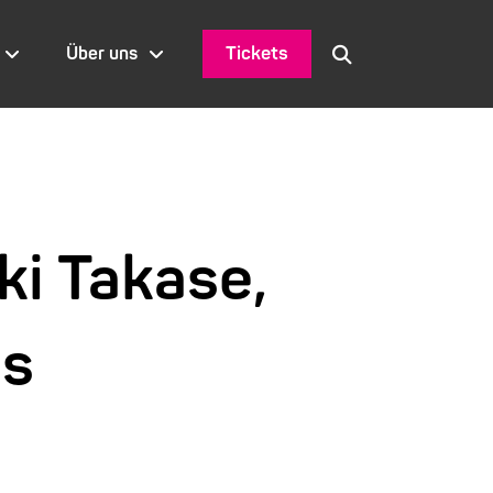
Tickets
Über uns
ki Takase,
ss