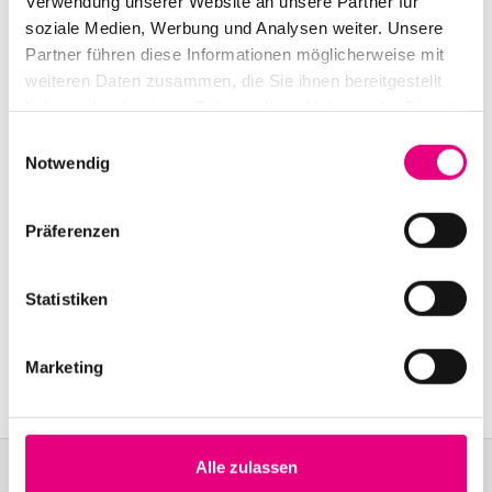
Verwendung unserer Website an unsere Partner für
dasHaus Ludwigshafen:
Bahnhofsstraße 30,
Ludwigshafen
soziale Medien, Werbung und Analysen weiter. Unsere
Partner führen diese Informationen möglicherweise mit
Event Serie:
Josef Leimberg
weiteren Daten zusammen, die Sie ihnen bereitgestellt
haben oder die sie im Rahmen Ihrer Nutzung der Dienste
gesammelt haben.
Einwilligungsauswahl
Notwendig
Präferenzen
Statistiken
Marketing
Alle zulassen