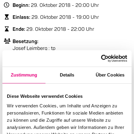
Beginn:
29. Oktober 2018 - 20:00 Uhr
Einlass:
29. Oktober 2018 - 19:00 Uhr
Ende:
29. Oktober 2018 - 22:00 Uhr
Besetzung:
Josef Leimberg : tp
Tracy Wannomae : bcl, sax, fl
Anand Bennett : g
Matthew Little : keys
Zustimmung
Details
Über Cookies
Bubby Lewis : b
William Logan : dr
Diese Webseite verwendet Cookies
VVK Preis:
20 €
Wir verwenden Cookies, um Inhalte und Anzeigen zu
Abendkasse:
24 €
personalisieren, Funktionen für soziale Medien anbieten
zu können und die Zugriffe auf unsere Website zu
Nationalität:
USA
analysieren. Außerdem geben wir Informationen zu Ihrer