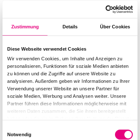
Beginn:
23. Oktober 2009 - 22:00 Uhr
Einlass:
23. Oktober 2009 - 21:00 Uhr
Zustimmung
Details
Über Cookies
Ende:
24. Oktober 2009 - 00:30 Uhr
Besetzung:
Diese Webseite verwendet Cookies
András Keller : v
János Pilz : v
Wir verwenden Cookies, um Inhalte und Anzeigen zu
Zoltán Gál : va
personalisieren, Funktionen für soziale Medien anbieten
Judit Szabó : vc
zu können und die Zugriffe auf unsere Website zu
analysieren. Außerdem geben wir Informationen zu Ihrer
VVK Preis:
20€
Verwendung unserer Website an unsere Partner für
soziale Medien, Werbung und Analysen weiter. Unsere
Abendkasse:
25€
Partner führen diese Informationen möglicherweise mit
weiteren Daten zusammen, die Sie ihnen bereitgestellt
Nationalität:
Ungarn
haben oder die sie im Rahmen Ihrer Nutzung der Dienste
gesammelt haben.
Schloss:
NULL, Mannheim
Einwilligungsauswahl
Notwendig
Event Serie:
Der Blaue Klang. 40 Jahre ECM