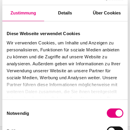
Beginn:
8. November 2015 - 11:00 Uhr
Zustimmung
Details
Über Cookies
Einlass:
8. November 2015 - 10:30 Uhr
Diese Webseite verwendet Cookies
Ende:
8. November 2015 - 20:00 Uhr
Wir verwenden Cookies, um Inhalte und Anzeigen zu
Besetzung:
personalisieren, Funktionen für soziale Medien anbieten
Nik Bärtsch : p
zu können und die Zugriffe auf unsere Website zu
analysieren. Außerdem geben wir Informationen zu Ihrer
Nationalität:
Schweiz
Verwendung unserer Website an unsere Partner für
soziale Medien, Werbung und Analysen weiter. Unsere
SAS Institute GmbH:
In der Neckarhelle 162 (Im
Partner führen diese Informationen möglicherweise mit
Haarlass), Heidelberg
weiteren Daten zusammen, die Sie ihnen bereitgestellt
haben oder die sie im Rahmen Ihrer Nutzung der Dienste
Event Serie:
Matinee: „Musik & Naturwissenschaft“
gesammelt haben.
mit Nik Bärtsch & Dr. Johannes Popow
Einwilligungsauswahl
Notwendig