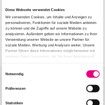
Beginn:
17. Oktober 2007 - 19:30 Uhr
Diese Webseite verwendet Cookies
Einlass:
17. Oktober 2007 - 19:00 Uhr
Wir verwenden Cookies, um Inhalte und Anzeigen zu
Ende:
18. Oktober 2007 - 00:00 Uhr
personalisieren, Funktionen für soziale Medien anbieten
zu können und die Zugriffe auf unsere Website zu
analysieren. Außerdem geben wir Informationen zu Ihrer
Kulturhaus Karlstorbahnhof Heidelberg:
Am
Verwendung unserer Website an unsere Partner für
Karlstor 1, Heidelberg
soziale Medien, Werbung und Analysen weiter. Unsere
Event Serie:
"Musik und Politik" Teil 2: Black Codes
Partner führen diese Informationen möglicherweise mit
weiteren Daten zusammen, die Sie ihnen bereitgestellt
haben oder die sie im Rahmen Ihrer Nutzung der Dienste
gesammelt haben.
Einwilligungsauswahl
Notwendig
Become a friend!
Präferenzen
Treten Sie dem Enjoy Jazz-Freundeskreis bei und erhalten Sie
exklusive Informationen rund um das Festival.
Statistiken