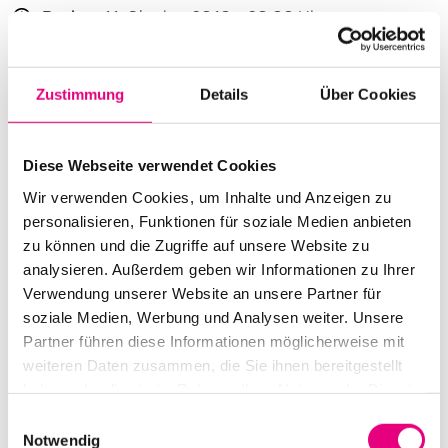
Beginn:
11. Oktober 2010 - 20:00 Uhr
Einlass:
11. Oktober 2010 - 19:00 Uhr
Zustimmung
Details
Über Cookies
Ende:
11. Oktober 2010 - 22:30 Uhr
Besetzung:
Sema Moritz: voc
Diese Webseite verwendet Cookies
Evrim Demirel: p
Wir verwenden Cookies, um Inhalte und Anzeigen zu
Çağlayan Çetin: vc
personalisieren, Funktionen für soziale Medien anbieten
zu können und die Zugriffe auf unsere Website zu
VVK Preis:
12€
analysieren. Außerdem geben wir Informationen zu Ihrer
Verwendung unserer Website an unsere Partner für
Abendkasse:
15€
soziale Medien, Werbung und Analysen weiter. Unsere
Nationalität:
Deutschland / Türkei
Partner führen diese Informationen möglicherweise mit
weiteren Daten zusammen, die Sie ihnen bereitgestellt
Alte Feuerwache Mannheim:
Brückenstraße 2,
haben oder die sie im Rahmen Ihrer Nutzung der Dienste
Mannheim
gesammelt haben.
Einwilligungsauswahl
Notwendig
Event Serie:
Sema: Bertolt Brecht meets Nazim