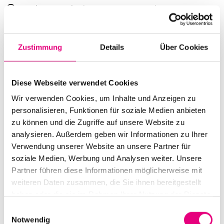
Beginn:
16. Oktober 2015 - 21:00 Uhr
Einlass:
16. Oktober 2015 - 20:00 Uhr
Zustimmung
Details
Über Cookies
Ende:
17. Oktober 2015 - 20:00 Uhr
Besetzung:
Thomas Jenkinson : electronics, visuals, b
Diese Webseite verwendet Cookies
Wir verwenden Cookies, um Inhalte und Anzeigen zu
Sonia Güttler : electronics
personalisieren, Funktionen für soziale Medien anbieten
zu können und die Zugriffe auf unsere Website zu
VVK Preis:
27€
analysieren. Außerdem geben wir Informationen zu Ihrer
Verwendung unserer Website an unsere Partner für
Abendkasse:
32€
soziale Medien, Werbung und Analysen weiter. Unsere
Nationalität:
England
Partner führen diese Informationen möglicherweise mit
weiteren Daten zusammen, die Sie ihnen bereitgestellt
Alte Feuerwache Mannheim:
Brückenstraße 2,
haben oder die sie im Rahmen Ihrer Nutzung der Dienste
Mannheim
gesammelt haben.
Einwilligungsauswahl
Notwendig
Event Serie:
Enjoy Jazz Tunneleffekt - Something