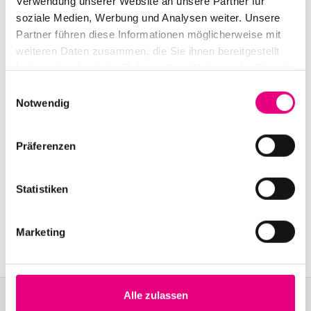
Verwendung unserer Website an unsere Partner für
Kulturhaus Karlstorbahnhof Heidelberg:
Am
Karlstor 1, Heidelberg
soziale Medien, Werbung und Analysen weiter. Unsere
Partner führen diese Informationen möglicherweise mit
Event Serie:
Vincent Peirani Quintet
weiteren Daten zusammen, die Sie ihnen bereitgestellt
haben oder die sie im Rahmen Ihrer Nutzung der Dienste
gesammelt haben.
Einwilligungsauswahl
Notwendig
Präferenzen
Statistiken
Marketing
Alle zulassen