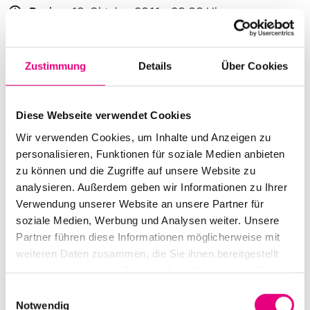
Beginn:
10. Oktober 2011 - 20:00 Uhr
Einlass:
10. Oktober 2011 - 19:00 Uhr
Zustimmung
Details
Über Cookies
Ende:
10. Oktober 2011 - 22:30 Uhr
Besetzung:
Wayne Shorter : sax
Diese Webseite verwendet Cookies
Brian Blade : dr
Wir verwenden Cookies, um Inhalte und Anzeigen zu
John Patitucci : b
personalisieren, Funktionen für soziale Medien anbieten
Danilo Perez : p
zu können und die Zugriffe auf unsere Website zu
analysieren. Außerdem geben wir Informationen zu Ihrer
VVK Preis:
45 / 40 / 35€
Verwendung unserer Website an unsere Partner für
soziale Medien, Werbung und Analysen weiter. Unsere
Abendkasse:
51 / 45 / 40€
Partner führen diese Informationen möglicherweise mit
Nationalität:
USA
weiteren Daten zusammen, die Sie ihnen bereitgestellt
haben oder die sie im Rahmen Ihrer Nutzung der Dienste
Konzertsaal im Pfalzbau Ludwigshafen:
Berliner Str.
gesammelt haben.
Einwilligungsauswahl
30, Ludwigshafen am Rhein
Notwendig