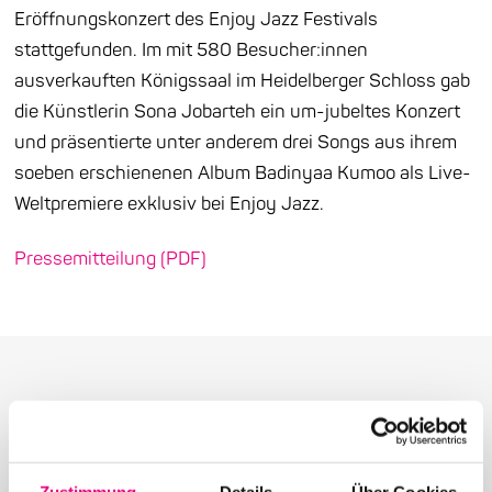
Eröffnungskonzert des Enjoy Jazz Festivals
stattgefunden. Im mit 580 Besucher:innen
ausverkauften Königssaal im Heidelberger Schloss gab
die Künstlerin Sona Jobarteh ein um-jubeltes Konzert
und präsentierte unter anderem drei Songs aus ihrem
soeben erschienenen Album Badinyaa Kumoo als Live-
Weltpremiere exklusiv bei Enjoy Jazz.
Pressemitteilung (PDF)
Weitere Beiträge in der
Zustimmung
Details
Über Cookies