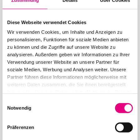
Kategorie: Presse
Diese Webseite verwendet Cookies
Wir verwenden Cookies, um Inhalte und Anzeigen zu
personalisieren, Funktionen für soziale Medien anbieten
26. Juni 2026
zu können und die Zugriffe auf unsere Website zu
analysieren. Außerdem geben wir Informationen zu Ihrer
28. Enjoy Jazz Festival – Abschluss mit Brad
Mehldau solo
Verwendung unserer Website an unsere Partner für
soziale Medien, Werbung und Analysen weiter. Unsere
Partner führen diese Informationen möglicherweise mit
weiteren Daten zusammen, die Sie ihnen bereitgestellt
haben oder die sie im Rahmen Ihrer Nutzung der Dienste
gesammelt haben.
Einwilligungsauswahl
Notwendig
12. Mai 2026
28. Enjoy Jazz Festival – Eröffnung mit Souad
Präferenzen
Massi feat. Youssoupha – Vorverkauf beginnt