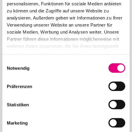
personalisieren, Funktionen für soziale Medien anbieten
zu können und die Zugriffe auf unsere Website zu
analysieren. Außerdem geben wir Informationen zu Ihrer
Verwendung unserer Website an unsere Partner für
soziale Medien, Werbung und Analysen weiter. Unsere
Partner führen diese Informationen möglicherweise mit
12. Mai 2026
weiteren Daten zusammen, die Sie ihnen bereitgestellt
28. Enjoy Jazz Festival – Eröffnung mit Souad
haben oder die sie im Rahmen Ihrer Nutzung der Dienste
Massi feat. Youssoupha – Vorverkauf beginnt
gesammelt haben.
Einwilligungsauswahl
Notwendig
Präferenzen
Statistiken
24. April 2026
28. Enjoy Jazz Festival – Weltstar Gregory Porter
Marketing
im Rosengarten Mannheim – Vorverkauf startet