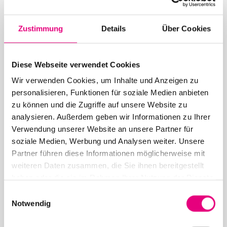
Zustimmung
Details
Über Cookies
Weitere Beiträge in der
Diese Webseite verwendet Cookies
Kategorie: Presse
Wir verwenden Cookies, um Inhalte und Anzeigen zu
personalisieren, Funktionen für soziale Medien anbieten
zu können und die Zugriffe auf unsere Website zu
analysieren. Außerdem geben wir Informationen zu Ihrer
Verwendung unserer Website an unsere Partner für
26. Juni 2026
soziale Medien, Werbung und Analysen weiter. Unsere
28. Enjoy Jazz Festival – Abschluss mit Brad
Partner führen diese Informationen möglicherweise mit
Mehldau solo
weiteren Daten zusammen, die Sie ihnen bereitgestellt
haben oder die sie im Rahmen Ihrer Nutzung der Dienste
gesammelt haben.
Einwilligungsauswahl
Notwendig