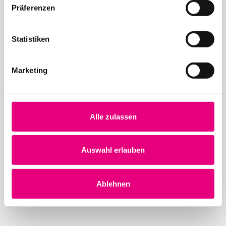
Präferenzen
12. Mai 2026
28. Enjoy Jazz Festival – Eröffnung mit Souad
Statistiken
Massi feat. Youssoupha – Vorverkauf beginnt
Marketing
Alle zulassen
24. April 2026
28. Enjoy Jazz Festival – Weltstar Gregory Porter
Auswahl erlauben
im Rosengarten Mannheim – Vorverkauf startet
Ablehnen