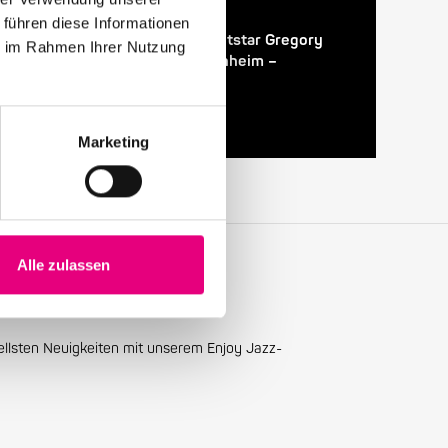
24. April 2026
 führen diese Informationen
28. Enjoy Jazz Festival – Weltstar Gregory
ie im Rahmen Ihrer Nutzung
Porter im Rosengarten Mannheim –
Vorverkauf startet
Marketing
Alle zulassen
ellsten Neuigkeiten mit unserem Enjoy Jazz-