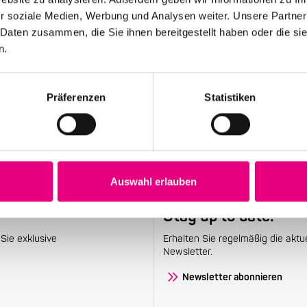
12. Mai 2026
r soziale Medien, Werbung und Analysen weiter. Unsere Partner
28. Enjoy Jazz Festival – Eröffnung mit
 Daten zusammen, die Sie ihnen bereitgestellt haben oder die s
Souad Massi feat. Youssoupha – Vorverkauf
n.
beginnt
Präferenzen
Statistiken
Auswahl erlauben
Stay up to date!
Sie exklusive
Erhalten Sie regelmäßig die aktu
Newsletter.
Newsletter abonnieren