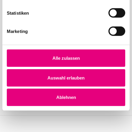
28. Enjoy Jazz Festival – Eröffnung mit Souad
Massi feat. Youssoupha – Vorverkauf beginnt
Statistiken
Marketing
Alle zulassen
24. April 2026
28. Enjoy Jazz Festival – Weltstar Gregory Porter
im Rosengarten Mannheim – Vorverkauf startet
Auswahl erlauben
Ablehnen