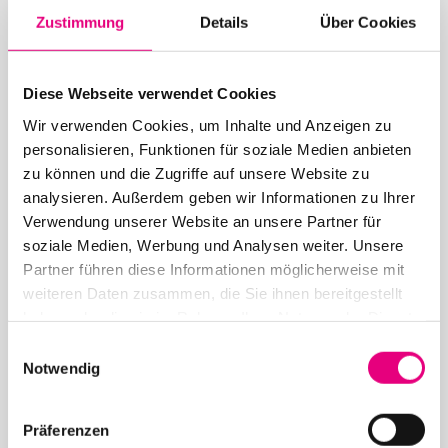
Zustimmung
Details
Über Cookies
Weitere Beiträge in der
Kategorie: Presse
Diese Webseite verwendet Cookies
Wir verwenden Cookies, um Inhalte und Anzeigen zu
personalisieren, Funktionen für soziale Medien anbieten
zu können und die Zugriffe auf unsere Website zu
26. Juni 2026
analysieren. Außerdem geben wir Informationen zu Ihrer
28. Enjoy Jazz Festival – Abschluss mit Brad
Verwendung unserer Website an unsere Partner für
Mehldau solo
soziale Medien, Werbung und Analysen weiter. Unsere
Partner führen diese Informationen möglicherweise mit
weiteren Daten zusammen, die Sie ihnen bereitgestellt
haben oder die sie im Rahmen Ihrer Nutzung der Dienste
gesammelt haben.
Einwilligungsauswahl
Notwendig
12. Mai 2026
Präferenzen