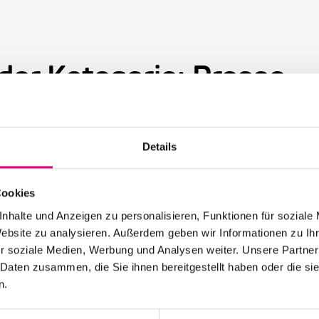
 der Kategorie: Presse
Details
12. Mai 2026
28. Enjoy Jazz Festival – Eröffnung mit
Souad Massi feat. Youssoupha – Vorverkauf
Cookies
beginnt
nhalte und Anzeigen zu personalisieren, Funktionen für soziale
Website zu analysieren. Außerdem geben wir Informationen zu I
r soziale Medien, Werbung und Analysen weiter. Unsere Partner
 Daten zusammen, die Sie ihnen bereitgestellt haben oder die s
n.