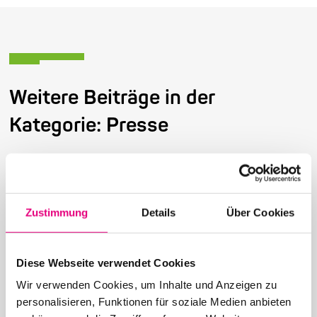
Weitere Beiträge in der
Kategorie: Presse
Zustimmung
Details
Über Cookies
26. Juni 2026
28. Enjoy Jazz Festival – Abschluss mit Brad
Mehldau solo
Diese Webseite verwendet Cookies
Wir verwenden Cookies, um Inhalte und Anzeigen zu
personalisieren, Funktionen für soziale Medien anbieten