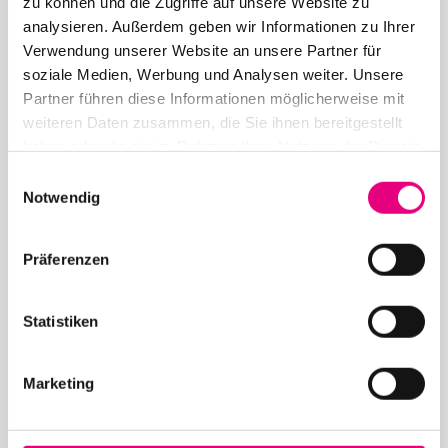
zu können und die Zugriffe auf unsere Website zu
analysieren. Außerdem geben wir Informationen zu Ihrer
Verwendung unserer Website an unsere Partner für
soziale Medien, Werbung und Analysen weiter. Unsere
12. Mai 2026
Partner führen diese Informationen möglicherweise mit
28. Enjoy Jazz Festival – Eröffnung mit Souad
weiteren Daten zusammen, die Sie ihnen bereitgestellt
Massi feat. Youssoupha – Vorverkauf beginnt
haben oder die sie im Rahmen Ihrer Nutzung der Dienste
gesammelt haben.
Einwilligungsauswahl
Notwendig
Präferenzen
24. April 2026
Statistiken
28. Enjoy Jazz Festival – Weltstar Gregory Porter
im Rosengarten Mannheim – Vorverkauf startet
Marketing