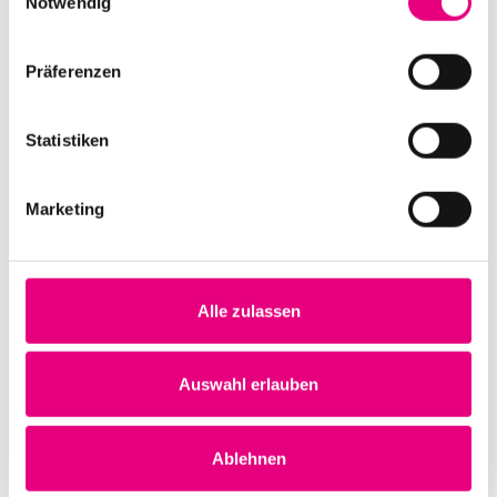
Notwendig
Präferenzen
Festivalpass – Friends Premium
680,00
€
Statistiken
Marketing
Alle zulassen
Auswahl erlauben
RSVP
0,00
€
Ablehnen