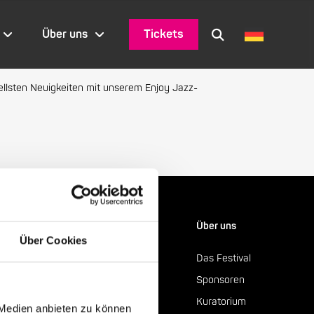
Tickets
Über uns
ellsten Neuigkeiten mit unserem Enjoy Jazz-
Service
Über uns
Über Cookies
Friends of Enjoy Jazz
Das Festival
Hotelarrangements
Sponsoren
Newsletter
Kuratorium
 Medien anbieten zu können