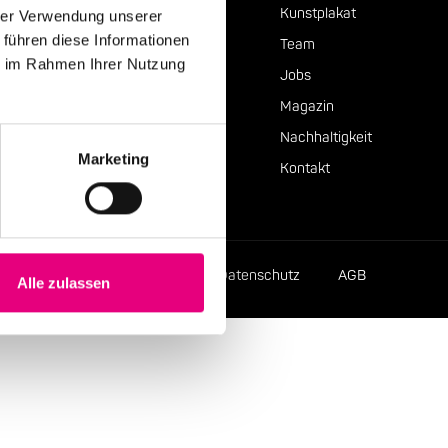
Presse
Kunstplakat
hrer Verwendung unserer
 führen diese Informationen
Team
ie im Rahmen Ihrer Nutzung
Jobs
Magazin
Nachhaltigkeit
Marketing
Kontakt
Impressum
Datenschutz
AGB
Alle zulassen